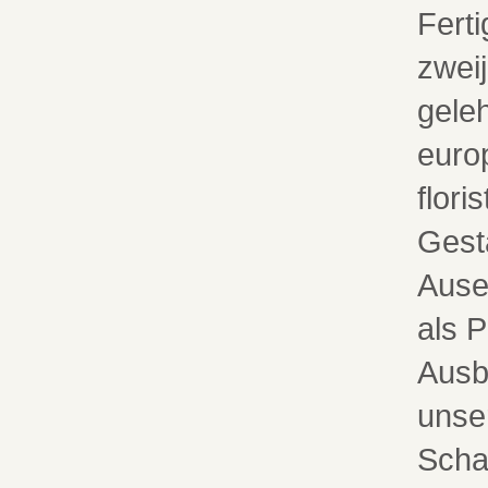
Fert
zwei
geleh
euro
flori
Gest
Ause
als 
Ausb
unse
Scha