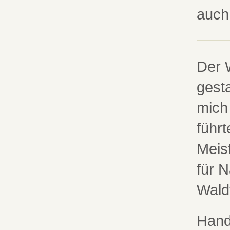
auch 
Der 
gesta
mich
führt
Meis
für N
Waldv
Hand