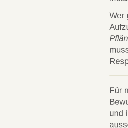
Wer 
Aufz
Pflä
muss
Resp
Für m
Bewu
und i
auss