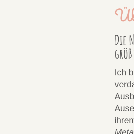
Üb
Die 
größ
Ich b
verd
Ausb
Ause
ihre
Meta